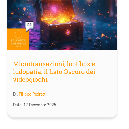
Microtransazioni, loot box e
ludopatia: il Lato Oscuro dei
videogiochi
Di:
Filippo Pedretti
Data:
17 Dicembre 2025