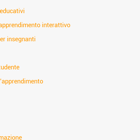
 educativi
 apprendimento interattivo
per insegnanti
tudente
ell’apprendimento
ormazione