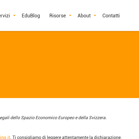
rvizi
EduBlog
Risorse
About
Contatti
 legali dello Spazio Economico Europeo e della Svizzera.
ng.it
. Ti consigliamo di leggere attentamente la dichiarazione.