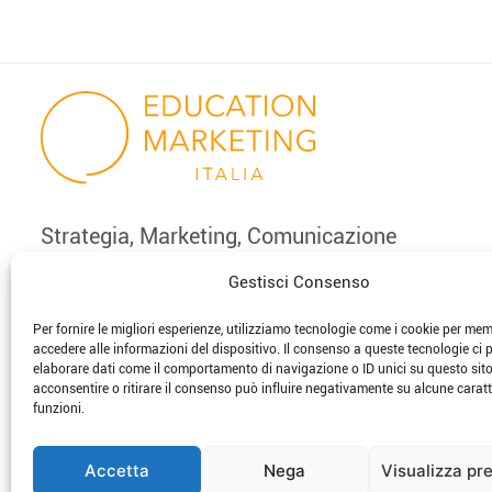
Strategia, Marketing, Comunicazione
e Innovazione per la scuola
Gestisci Consenso
Per fornire le migliori esperienze, utilizziamo tecnologie come i cookie per me
phone
email
accedere alle informazioni del dispositivo. Il consenso a queste tecnologie ci 
elaborare dati come il comportamento di navigazione o ID unici su questo sit
acconsentire o ritirare il consenso può influire negativamente su alcune caratt
funzioni.
Accetta
Nega
Visualizza pr