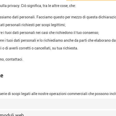
lla privacy. Ciò significa, tra le altre cose, che:
ssiamo dati personali. Facciamo questo per mezzo di questa dichiarazio
ati personali richiesti per scopi legittimi;
 i tuoi dati personali nei casi che richiedono il tuo consenso;
e i tuoi dati personali e lo richiediamo anche da parti che elaborano da
 o di averli corretti o cancellati, su tua richiesta.
o, contattaci.
ne
erie di scopi legati alle nostre operazioni commerciali che possono inc
o moduli web