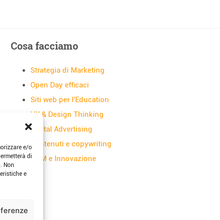
Cosa facciamo
Strategia di Marketing
Open Day efficaci
Siti web per l'Education
UX & Design Thinking
Digital Advertising
Contenuti e copywriting
morizzare e/o
permetterà di
CRM e Innovazione
o. Non
eristiche e
eferenze