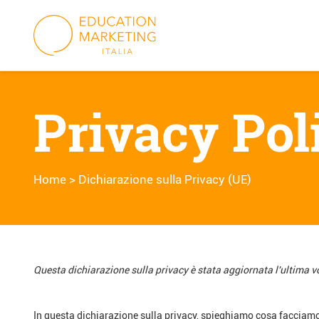
Skip
to
content
Privacy Pol
Home
>
Dichiarazione sulla Privacy (UE)
Questa dichiarazione sulla privacy è stata aggiornata l'ultima vo
In questa dichiarazione sulla privacy, spieghiamo cosa facciamo