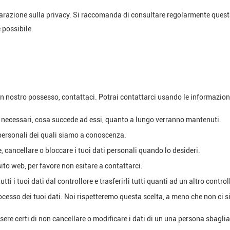
chiarazione sulla privacy. Si raccomanda di consultare regolarmente ques
 possibile.
nostro possesso, contattaci. Potrai contattarci usando le informazioni pr
no necessari, cosa succede ad essi, quanto a lungo verranno mantenuti.
ti personali dei quali siamo a conoscenza.
ere, cancellare o bloccare i tuoi dati personali quando lo desideri.
ito web, per favore non esitare a contattarci.
e tutti i tuoi dati dal controllore e trasferirli tutti quanti ad un altro control
 processo dei tuoi dati. Noi rispetteremo questa scelta, a meno che non ci s
sere certi di non cancellare o modificare i dati di un una persona sbaglia