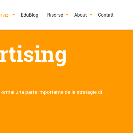
rvizi
EduBlog
Risorse
About
Contatti
rtising
rmai una parte importante delle strategie di