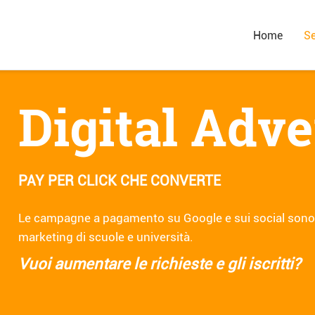
Home
Se
Digital Adve
PAY PER CLICK CHE CONVERTE
Le campagne a pagamento su Google e sui social sono o
marketing di scuole e università.
Vuoi aumentare le richieste e gli iscritti?