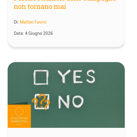
non tornano mai
Di:
Matteo Favini
Data:
4 Giugno 2026