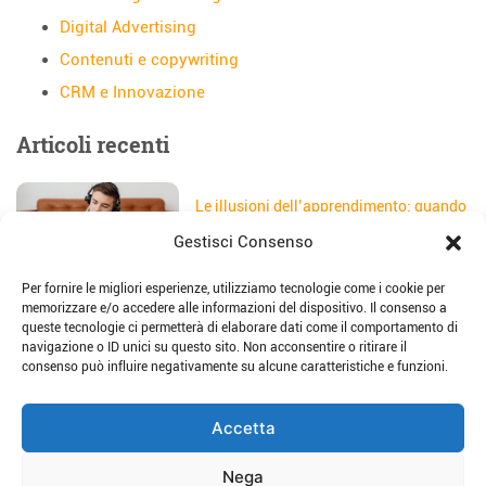
Digital Advertising
Contenuti e copywriting
CRM e Innovazione
Articoli recenti
Le illusioni dell’apprendimento: quando
gli studenti credono di aver capito
Gestisci Consenso
Data:
5 Agosto 2026
Per fornire le migliori esperienze, utilizziamo tecnologie come i cookie per
Il sito web della scuola: come
memorizzare e/o accedere alle informazioni del dispositivo. Il consenso a
trasformarlo in uno strumento di
queste tecnologie ci permetterà di elaborare dati come il comportamento di
storytelling e comunicazione
navigazione o ID unici su questo sito. Non acconsentire o ritirare il
Data:
28 Luglio 2026
consenso può influire negativamente su alcune caratteristiche e funzioni.
Place-based education: dalla teoria alla
Accetta
pratica per imparare sul territorio
Data:
23 Luglio 2026
Nega