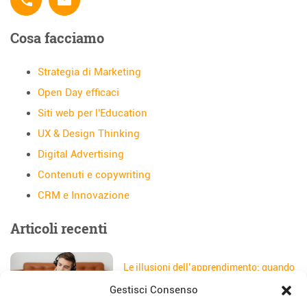
Cosa facciamo
Strategia di Marketing
Open Day efficaci
Siti web per l'Education
UX & Design Thinking
Digital Advertising
Contenuti e copywriting
CRM e Innovazione
Articoli recenti
Le illusioni dell’apprendimento: quando
gli studenti credono di aver capito
Gestisci Consenso
Data:
5 Agosto 2026