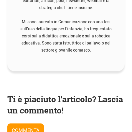
editoriali, articoli, post, newsletter, webinar e la
strategia che li tiene insieme.
Mi sono laureata in Comunicazione con una tesi
sull'uso della lingua per l'infanzia, ho frequentato
corsi sulla didattica emozionale e sulla robotica
educativa. Sono stata istruttrice di pallavolo nel
settore giovanile comasco.
Navigazione
Ti è piaciuto l'articolo? Lascia
articoli
un commento!
COMMENTA