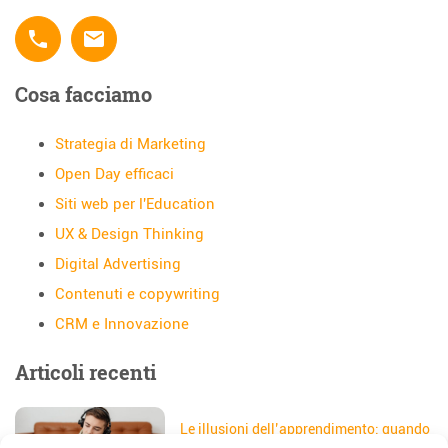
phone
email
Cosa facciamo
Strategia di Marketing
Open Day efficaci
Siti web per l'Education
UX & Design Thinking
Digital Advertising
Contenuti e copywriting
CRM e Innovazione
Articoli recenti
Le illusioni dell’apprendimento: quando
gli studenti credono di aver capito