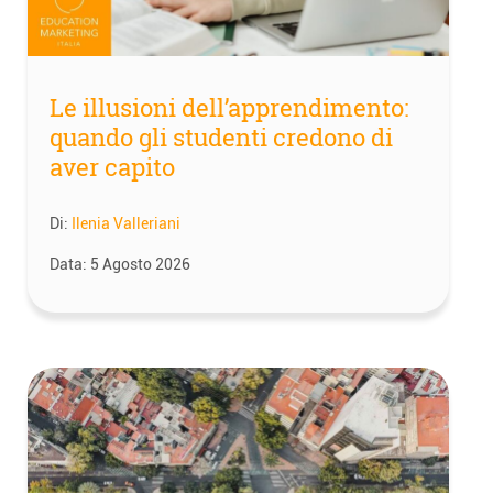
Le illusioni dell’apprendimento:
quando gli studenti credono di
aver capito
Di:
Ilenia Valleriani
Data:
5 Agosto 2026