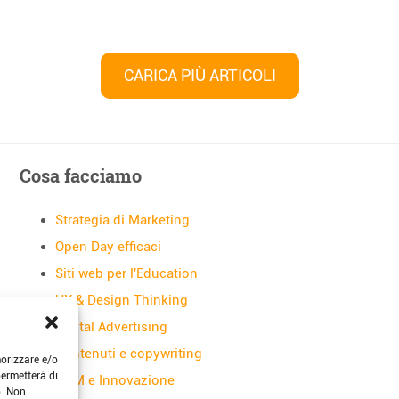
CARICA PIÙ ARTICOLI
Cosa facciamo
Strategia di Marketing
Open Day efficaci
Siti web per l'Education
UX & Design Thinking
Digital Advertising
Contenuti e copywriting
morizzare e/o
permetterà di
CRM e Innovazione
o. Non