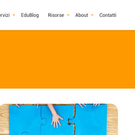
rvizi
EduBlog
Risorse
About
Contatti
Na
ar