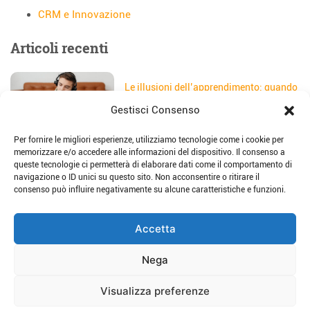
CRM e Innovazione
Articoli recenti
Le illusioni dell’apprendimento: quando
gli studenti credono di aver capito
Gestisci Consenso
Data:
5 Agosto 2026
Per fornire le migliori esperienze, utilizziamo tecnologie come i cookie per
Il sito web della scuola: come
memorizzare e/o accedere alle informazioni del dispositivo. Il consenso a
trasformarlo in uno strumento di
queste tecnologie ci permetterà di elaborare dati come il comportamento di
storytelling e comunicazione
navigazione o ID unici su questo sito. Non acconsentire o ritirare il
Data:
28 Luglio 2026
consenso può influire negativamente su alcune caratteristiche e funzioni.
Place-based education: dalla teoria alla
Accetta
pratica per imparare sul territorio
Data:
23 Luglio 2026
Nega
Visualizza preferenze
Host Consulting srl - Via G. Borsieri 28, 22100 Como - P.IVA