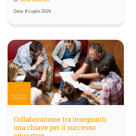
Di:
Ilenia Valleriani
Data:
8 Luglio 2026
Collaborazione tra insegnanti:
una chiave per il successo
educativo