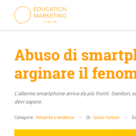
Skip
to
content
Abuso di smartp
arginare il feno
L’allarme smartphone arriva da più fronti. Genitori, 
devi sapere.
Categorie:
Attualità e tendenze
Di:
Giulia Cattoni
D