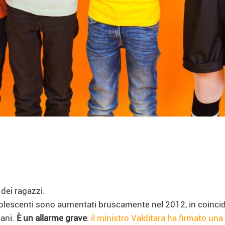
 dei ragazzi.
i adolescenti sono aumentati bruscamente nel 2012, in coinc
vani.
È un allarme grave
:
il ministro Valditara ha firmato una