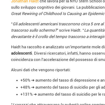
Jonathan Haidt
che lavora per la NYU Stern School of
sullo sviluppo cognitivo dei giovani. La pubblicazione 
Great Rewiring of Childhood Is Causing an Epidemic 
“
Gli adolescenti americani trascorrono circa 5 ore a
trascorso sullo schermo?
” scrive Haidt. “
La quantità
devastante è il crollo del tempo trascorso a interagi
Haidt ha raccolto e analizzato un’importante mole di
adolescenti
. Diversi ricercatori, infatti, hanno osser
coincidenza con l’accelerazione del possesso di smart
Alcuni dati che vengono riportati:
+50% ➔ aumento del tasso di depressione e ansi
+48% ➔ aumento del tasso di suicidio per gli ado
+131% ➔ aumento del tasso di suicidio per le ra
“
I ragazzi che attraversano la pubertà online sperime