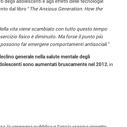
degli adolescenti e agli effetti delle tecnologie
nto dal libro “
The Anxious Generation: How the
 della vita viene scambiato con tutto questo tempo
rcizio fisico è diminuito. Ma forse il punto più
ine possono far emergere comportamenti antisociali.
”
 declino generale nella salute mentale degli
li adolescenti sono aumentati bruscamente nel 2012
, in
a, la vergogna pubblica e l’ansia cronica rispetto