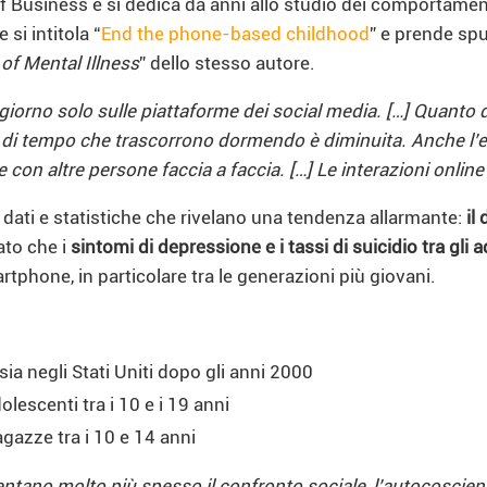
 Business e si dedica da anni allo studio dei comportamenti 
si intitola “
End the phone-based childhood
” e prende spu
of Mental Illness
” dello stesso autore.
l giorno solo sulle piattaforme dei social media. […] Quanto
 di tempo che trascorrono dormendo è diminuita. Anche l’ese
re con altre persone faccia a faccia. […] Le interazioni onl
 dati e statistiche che rivelano una tendenza allarmante:
il
vato che i
sintomi di depressione e i tassi di suicidio tra g
phone, in particolare tra le generazioni più giovani.
a negli Stati Uniti dopo gli anni 2000
lescenti tra i 10 e i 19 anni
gazze tra i 10 e 14 anni
ntano molto più spesso il confronto sociale, l’autocoscienz