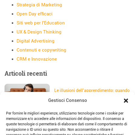
Strategia di Marketing
Open Day efficaci
Siti web per l'Education
UX & Design Thinking
Digital Advertising
Contenuti e copywriting
CRM e Innovazione
Articoli recenti
Le illusioni dell’apprendimento: quando
gli studenti credono di aver capito
Gestisci Consenso
Data:
5 Agosto 2026
Per fornire le migliori esperienze, utilizziamo tecnologie come i cookie per
Il sito web della scuola: come
memorizzare e/o accedere alle informazioni del dispositivo. Il consenso a
trasformarlo in uno strumento di
queste tecnologie ci permetterà di elaborare dati come il comportamento di
storytelling e comunicazione
navigazione o ID unici su questo sito. Non acconsentire o ritirare il
Data:
28 Luglio 2026