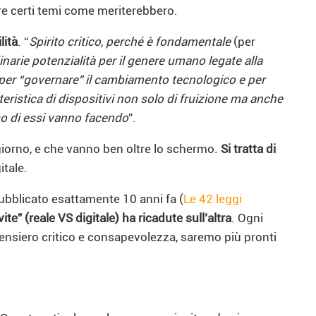
re certi temi come meriterebbero.
lità
. “
Spirito critico, perché è fondamentale
(per
arie potenzialità per il genere umano legate alla
ia per “governare” il cambiamento tecnologico e per
tteristica di dispositivi non solo di fruizione ma anche
rso di essi vanno facendo
”.
 giorno, e che vanno ben oltre lo schermo.
Si tratta di
itale.
 pubblicato esattamente 10 anni fa (
Le 42 leggi
te” (reale VS digitale) ha ricadute sull’altra
. Ogni
nsiero critico e consapevolezza, saremo più pronti