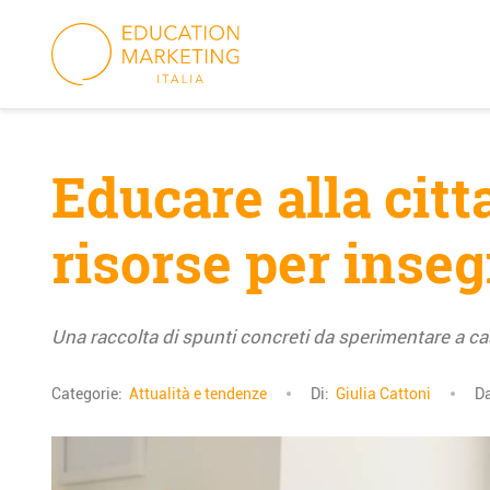
Skip
to
content
Educare alla citta
risorse per inseg
Una raccolta di spunti concreti da sperimentare a cas
Categorie:
Attualità e tendenze
Di:
Giulia Cattoni
D