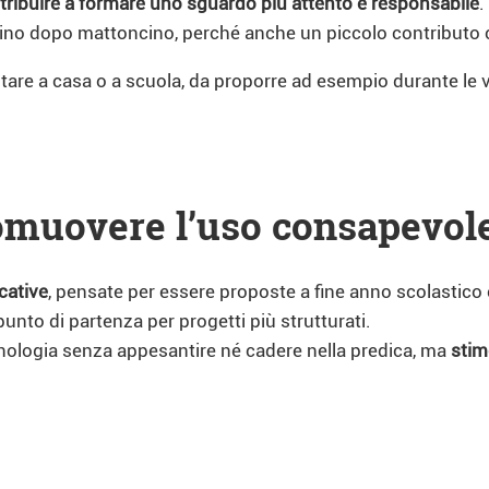
tribuire a formare uno sguardo più attento e responsabile
.
cino dopo mattoncino, perché anche un piccolo contributo 
ntare a casa o a scuola, da proporre ad esempio durante le 
romuovere l’uso consapevole
icative
, pensate per essere proposte a fine anno scolastico 
unto di partenza per progetti più strutturati.
nologia senza appesantire né cadere nella predica, ma
stim