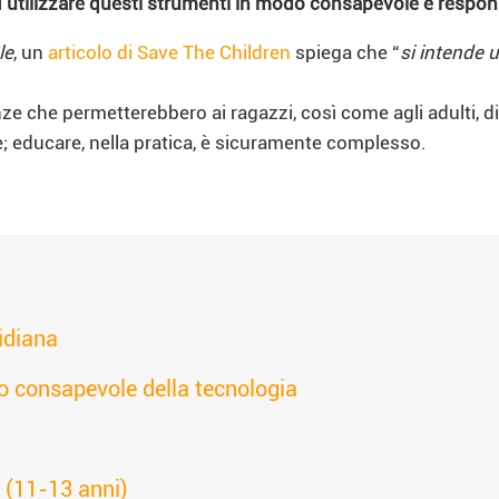
i
utilizzare questi strumenti in modo consapevole e responsab
le
, un
articolo di Save The Children
spiega che “
si intende 
e che permetterebbero ai ragazzi, così come agli adulti, di
; educare, nella pratica, è sicuramente complesso.
idiana
so consapevole della tecnologia
 (11-13 anni)