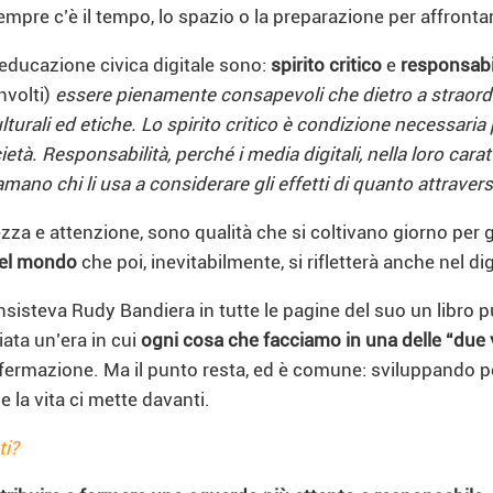
mpre c’è il tempo, lo spazio o la preparazione per affronta
l’educazione civica digitale sono:
spirito critico
e
responsabi
nvolti)
essere pienamente consapevoli che dietro a straordin
ulturali ed etiche. Lo spirito critico è condizione necessar
cietà. Responsabilità, perché i media digitali, nella loro cara
mano chi li usa a considerare gli effetti di quanto attrave
ezza e attenzione, sono qualità che si coltivano giorno per
 nel mondo
che poi, inevitabilmente, si rifletterà anche nel dig
 insisteva Rudy Bandiera in tutte le pagine del suo un libro
iata un’era in cui
ogni cosa che facciamo in una delle “due vi
ermazione. Ma il punto resta, ed è comune: sviluppando pe
e la vita ci mette davanti.
ti?