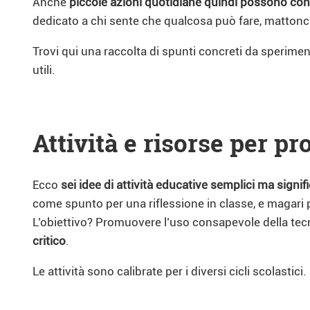
Anche
piccole azioni quotidiane quindi possono con
dedicato a chi sente che qualcosa può fare, matton
Trovi qui una raccolta di spunti concreti da sperime
utili.
Attività e risorse per p
Ecco
sei idee di attività educative semplici ma signif
come spunto per una riflessione in classe, e magari p
L’obiettivo? Promuovere l’uso consapevole della tec
critico
.
Le attività sono calibrate per i diversi cicli scolastici.