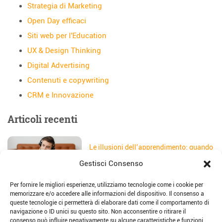
Strategia di Marketing
Open Day efficaci
Siti web per l'Education
UX & Design Thinking
Digital Advertising
Contenuti e copywriting
CRM e Innovazione
Articoli recenti
Le illusioni dell’apprendimento: quando
gli studenti credono di aver capito
Gestisci Consenso
Data:
5 Agosto 2026
Per fornire le migliori esperienze, utilizziamo tecnologie come i cookie per
Il sito web della scuola: come
memorizzare e/o accedere alle informazioni del dispositivo. Il consenso a
trasformarlo in uno strumento di
queste tecnologie ci permetterà di elaborare dati come il comportamento di
storytelling e comunicazione
navigazione o ID unici su questo sito. Non acconsentire o ritirare il
Data:
28 Luglio 2026
consenso può influire negativamente su alcune caratteristiche e funzioni.