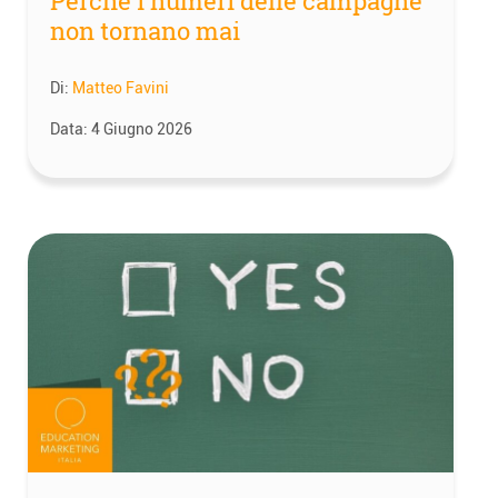
Perché i numeri delle campagne
non tornano mai
Di:
Matteo Favini
Data:
4 Giugno 2026