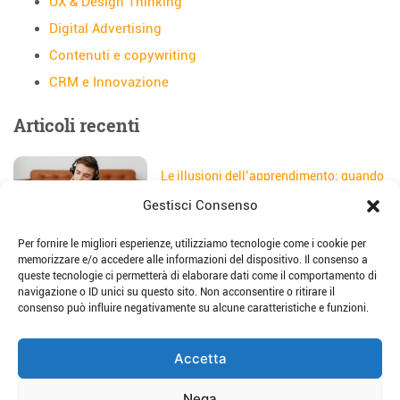
UX & Design Thinking
Digital Advertising
Contenuti e copywriting
CRM e Innovazione
Articoli recenti
Le illusioni dell’apprendimento: quando
gli studenti credono di aver capito
Gestisci Consenso
Data:
5 Agosto 2026
Per fornire le migliori esperienze, utilizziamo tecnologie come i cookie per
Il sito web della scuola: come
memorizzare e/o accedere alle informazioni del dispositivo. Il consenso a
trasformarlo in uno strumento di
queste tecnologie ci permetterà di elaborare dati come il comportamento di
storytelling e comunicazione
navigazione o ID unici su questo sito. Non acconsentire o ritirare il
Data:
28 Luglio 2026
consenso può influire negativamente su alcune caratteristiche e funzioni.
Place-based education: dalla teoria alla
Accetta
pratica per imparare sul territorio
Data:
23 Luglio 2026
Nega