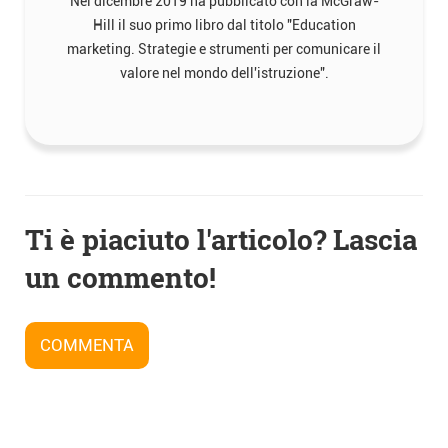
Nel dicembre 2019 ha pubblicato con la McGraw-
Hill il suo primo libro dal titolo "Education
marketing. Strategie e strumenti per comunicare il
valore nel mondo dell'istruzione".
Navigazione
Ti è piaciuto l'articolo? Lascia
articoli
un commento!
COMMENTA