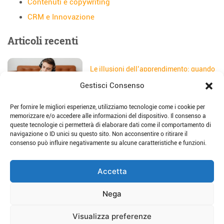
Contenuti e copywriting
CRM e Innovazione
Articoli recenti
Le illusioni dell’apprendimento: quando
gli studenti credono di aver capito
Gestisci Consenso
Data:
5 Agosto 2026
Per fornire le migliori esperienze, utilizziamo tecnologie come i cookie per
Il sito web della scuola: come
memorizzare e/o accedere alle informazioni del dispositivo. Il consenso a
trasformarlo in uno strumento di
queste tecnologie ci permetterà di elaborare dati come il comportamento di
storytelling e comunicazione
navigazione o ID unici su questo sito. Non acconsentire o ritirare il
Data:
28 Luglio 2026
consenso può influire negativamente su alcune caratteristiche e funzioni.
Place-based education: dalla teoria alla
Accetta
pratica per imparare sul territorio
Data:
23 Luglio 2026
Nega
Visualizza preferenze