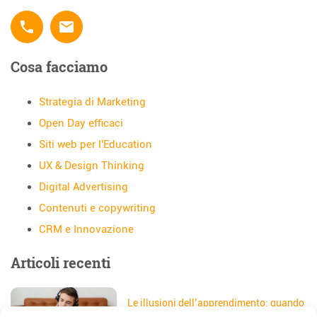
phone
email
Cosa facciamo
Strategia di Marketing
Open Day efficaci
Siti web per l'Education
UX & Design Thinking
Digital Advertising
Contenuti e copywriting
CRM e Innovazione
Articoli recenti
Le illusioni dell’apprendimento: quando
gli studenti credono di aver capito