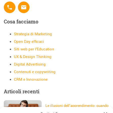
phone
email
Cosa facciamo
Strategia di Marketing
Open Day efficaci
Siti web per l'Education
UX & Design Thinking
Digital Advertising
Contenuti e copywriting
CRM e Innovazione
Articoli recenti
Le illusioni dell’apprendimento: quando
gli studenti credono di aver capito