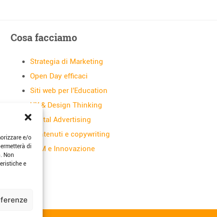
Cosa facciamo
Strategia di Marketing
Open Day efficaci
Siti web per l'Education
UX & Design Thinking
Digital Advertising
Contenuti e copywriting
morizzare e/o
permetterà di
CRM e Innovazione
o. Non
eristiche e
eferenze