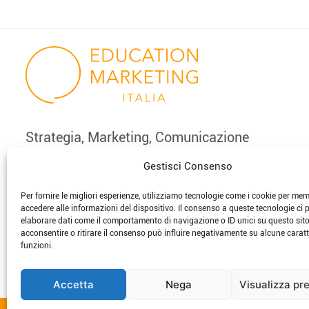
Navigazione
articoli
Strategia, Marketing, Comunicazione
e Innovazione per la scuola
Gestisci Consenso
Per fornire le migliori esperienze, utilizziamo tecnologie come i cookie per me
phone
email
accedere alle informazioni del dispositivo. Il consenso a queste tecnologie ci 
elaborare dati come il comportamento di navigazione o ID unici su questo sit
acconsentire o ritirare il consenso può influire negativamente su alcune caratt
funzioni.
Accetta
Nega
Visualizza pr