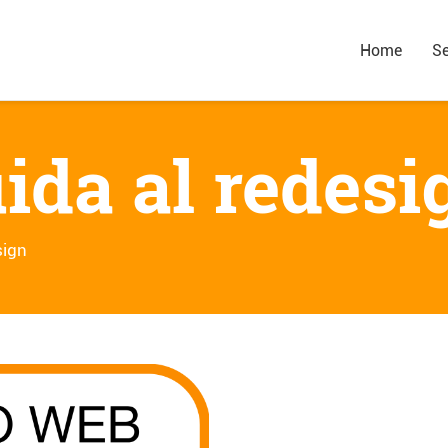
Home
Se
uida al redesi
sign