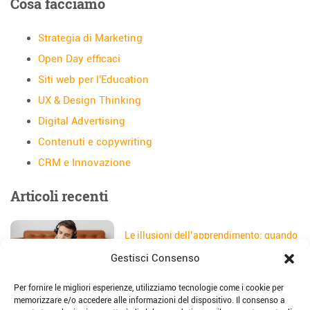
Cosa facciamo
Strategia di Marketing
Open Day efficaci
Siti web per l'Education
UX & Design Thinking
Digital Advertising
Contenuti e copywriting
CRM e Innovazione
Articoli recenti
Le illusioni dell’apprendimento: quando
gli studenti credono di aver capito
Gestisci Consenso
Data:
5 Agosto 2026
Per fornire le migliori esperienze, utilizziamo tecnologie come i cookie per
Il sito web della scuola: come
memorizzare e/o accedere alle informazioni del dispositivo. Il consenso a
trasformarlo in uno strumento di