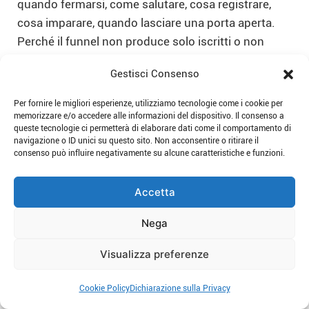
quando fermarsi, come salutare, cosa registrare,
cosa imparare, quando lasciare una porta aperta.
Perché il funnel non produce solo iscritti o non
iscritti. Produce anche
esperienze
. E quelle
Gestisci Consenso
esperienze, nel tempo, costruiscono
reputazione
.
Per fornire le migliori esperienze, utilizziamo tecnologie come i cookie per
memorizzare e/o accedere alle informazioni del dispositivo. Il consenso a
queste tecnologie ci permetterà di elaborare dati come il comportamento di
navigazione o ID unici su questo sito. Non acconsentire o ritirare il
Non perderti le ultime novità dal
consenso può influire negativamente su alcune caratteristiche e funzioni.
mondo Education!
Accetta
Iscriviti alla nostra
newsletter
Nega
Visualizza preferenze
Cookie Policy
Dichiarazione sulla Privacy