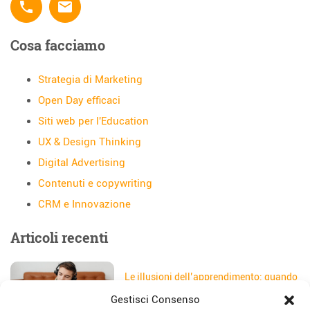
phone
email
Cosa facciamo
Strategia di Marketing
Open Day efficaci
Siti web per l'Education
UX & Design Thinking
Digital Advertising
Contenuti e copywriting
CRM e Innovazione
Articoli recenti
Le illusioni dell’apprendimento: quando
gli studenti credono di aver capito
Gestisci Consenso
Data:
5 Agosto 2026