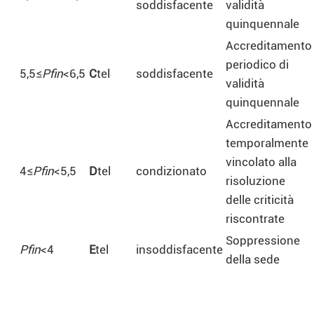
soddisfacente
validità
quinquennale
Accreditamento
periodico di
5,5≤
Pfin
<6,5
C
tel
soddisfacente
validità
quinquennale
Accreditamento
temporalmente
vincolato alla
4≤
Pfin
<5,5
D
tel
condizionato
risoluzione
delle criticità
riscontrate
Soppressione
Pfin
<4
E
tel
insoddisfacente
della sede