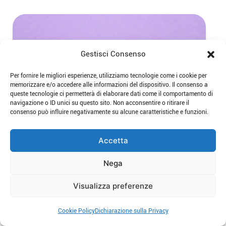
Gestisci Consenso
Per fornire le migliori esperienze, utilizziamo tecnologie come i cookie per
memorizzare e/o accedere alle informazioni del dispositivo. Il consenso a
queste tecnologie ci permetterà di elaborare dati come il comportamento di
navigazione o ID unici su questo sito. Non acconsentire o ritirare il
consenso può influire negativamente su alcune caratteristiche e funzioni.
Accetta
Perché il femminismo dovrebbe
entrare a scuola
Nega
Visualizza preferenze
Di:
Ilenia Valleriani
Data:
17 Febbraio 2026
Cookie Policy
Dichiarazione sulla Privacy