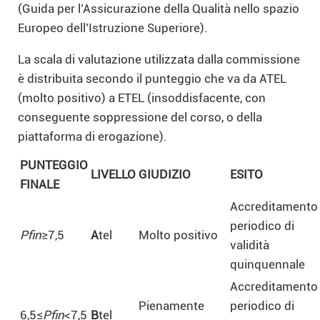
(Guida per l’Assicurazione della Qualità nello spazio
Europeo dell’Istruzione Superiore).
La scala di valutazione utilizzata dalla commissione
è distribuita secondo il punteggio che va da ATEL
(molto positivo) a ETEL (insoddisfacente, con
conseguente soppressione del corso, o della
piattaforma di erogazione).
PUNTEGGIO
LIVELLO
GIUDIZIO
ESITO
FINALE
Accreditamento
periodico di
Pfin
≥7,5
A
tel
Molto positivo
validità
quinquennale
Accreditamento
Pienamente
periodico di
6,5≤
Pfin
<7,5
B
tel