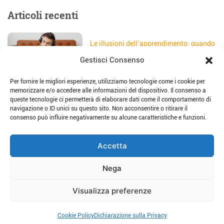
Articoli recenti
Le illusioni dell’apprendimento: quando
gli studenti credono di aver capito
Gestisci Consenso
Data:
5 Agosto 2026
Per fornire le migliori esperienze, utilizziamo tecnologie come i cookie per
Il sito web della scuola: come
memorizzare e/o accedere alle informazioni del dispositivo. Il consenso a
trasformarlo in uno strumento di
queste tecnologie ci permetterà di elaborare dati come il comportamento di
storytelling e comunicazione
navigazione o ID unici su questo sito. Non acconsentire o ritirare il
Data:
28 Luglio 2026
consenso può influire negativamente su alcune caratteristiche e funzioni.
Place-based education: dalla teoria alla
Accetta
pratica per imparare sul territorio
Data:
23 Luglio 2026
Nega
Visualizza preferenze
Host Consulting srl - Via G. Borsieri 28, 22100 Como - P.IVA
Cookie Policy
Dichiarazione sulla Privacy
01434150197 | © 2026 |
Privacy Policy
-
Cookies Policy