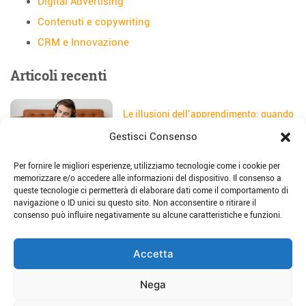
Digital Advertising
Contenuti e copywriting
CRM e Innovazione
Articoli recenti
Le illusioni dell’apprendimento: quando
gli studenti credono di aver capito
Gestisci Consenso
Data:
5 Agosto 2026
Per fornire le migliori esperienze, utilizziamo tecnologie come i cookie per
Il sito web della scuola: come
memorizzare e/o accedere alle informazioni del dispositivo. Il consenso a
trasformarlo in uno strumento di
queste tecnologie ci permetterà di elaborare dati come il comportamento di
storytelling e comunicazione
navigazione o ID unici su questo sito. Non acconsentire o ritirare il
Data:
28 Luglio 2026
consenso può influire negativamente su alcune caratteristiche e funzioni.
Place-based education: dalla teoria alla
Accetta
pratica per imparare sul territorio
Data:
23 Luglio 2026
Nega