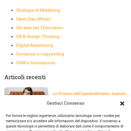
Strategia di Marketing
Open Day efficaci
Siti web per l'Education
UX & Design Thinking
Digital Advertising
Contenuti e copywriting
CRM e Innovazione
Articoli recenti
Le illusioni dell’apprendimento: quando
gli studenti credono di aver capito
Gestisci Consenso
Data:
5 Agosto 2026
Per fornire le migliori esperienze, utilizziamo tecnologie come i cookie per
Il sito web della scuola: come
memorizzare e/o accedere alle informazioni del dispositivo. Il consenso a
trasformarlo in uno strumento di
queste tecnologie ci permetterà di elaborare dati come il comportamento di
storytelling e comunicazione