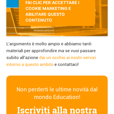
FAI CLIC PER ACCETTARE I
COOKIE MARKETING E
ABILITARE QUESTO
CONTENUTO
L’argomento è molto ampio e abbiamo tanti
materiali per approfondire ma se vuoi passare
subito all’azione
dai un occhio ai nostri servizi
intorno a questo ambito
e contattaci!
Non perderti le ultime novità dal
mondo Education!
Iscriviti alla nostra