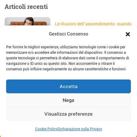
Articoli recenti
Le illusioni dell’apprendimento: quando
gli studenti credono di aver capito
Gestisci Consenso
Data:
5 Agosto 2026
Per fornire le migliori esperienze, utilizziamo tecnologie come i cookie per
Il sito web della scuola: come
memorizzare e/o accedere alle informazioni del dispositivo. Il consenso a
trasformarlo in uno strumento di
queste tecnologie ci permetterà di elaborare dati come il comportamento di
storytelling e comunicazione
navigazione o ID unici su questo sito. Non acconsentire o ritirare il
Data:
28 Luglio 2026
consenso può influire negativamente su alcune caratteristiche e funzioni.
Place-based education: dalla teoria alla
Accetta
pratica per imparare sul territorio
Data:
23 Luglio 2026
Nega
Visualizza preferenze
Host Consulting srl - Via G. Borsieri 28, 22100 Como - P.IVA
Cookie Policy
Dichiarazione sulla Privacy
01434150197 | © 2026 |
Privacy Policy
-
Cookies Policy