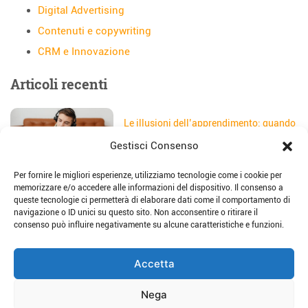
Digital Advertising
Contenuti e copywriting
CRM e Innovazione
Articoli recenti
Le illusioni dell’apprendimento: quando
gli studenti credono di aver capito
Gestisci Consenso
Data:
5 Agosto 2026
Per fornire le migliori esperienze, utilizziamo tecnologie come i cookie per
Il sito web della scuola: come
memorizzare e/o accedere alle informazioni del dispositivo. Il consenso a
trasformarlo in uno strumento di
queste tecnologie ci permetterà di elaborare dati come il comportamento di
storytelling e comunicazione
navigazione o ID unici su questo sito. Non acconsentire o ritirare il
Data:
28 Luglio 2026
consenso può influire negativamente su alcune caratteristiche e funzioni.
Place-based education: dalla teoria alla
Accetta
pratica per imparare sul territorio
Data:
23 Luglio 2026
Nega