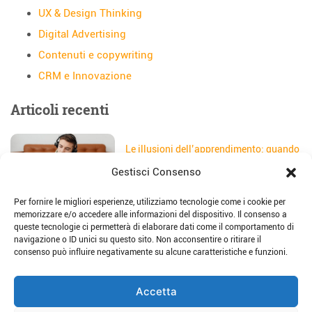
UX & Design Thinking
Digital Advertising
Contenuti e copywriting
CRM e Innovazione
Articoli recenti
Le illusioni dell’apprendimento: quando
gli studenti credono di aver capito
Gestisci Consenso
Data:
5 Agosto 2026
Per fornire le migliori esperienze, utilizziamo tecnologie come i cookie per
Il sito web della scuola: come
memorizzare e/o accedere alle informazioni del dispositivo. Il consenso a
trasformarlo in uno strumento di
queste tecnologie ci permetterà di elaborare dati come il comportamento di
storytelling e comunicazione
navigazione o ID unici su questo sito. Non acconsentire o ritirare il
Data:
28 Luglio 2026
consenso può influire negativamente su alcune caratteristiche e funzioni.
Place-based education: dalla teoria alla
Accetta
pratica per imparare sul territorio
Data:
23 Luglio 2026