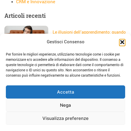
CRM e Innovazione
Articoli recenti
Le illusioni dell’apprendimento: quando
gli studenti credono di aver capito
Gestisci Consenso
Data:
5 Agosto 2026
Per fornire le migliori esperienze, utilizziamo tecnologie come i cookie per
Il sito web della scuola: come
memorizzare e/o accedere alle informazioni del dispositivo. Il consenso a
trasformarlo in uno strumento di
queste tecnologie ci permetterà di elaborare dati come il comportamento di
storytelling e comunicazione
navigazione o ID unici su questo sito. Non acconsentire o ritirare il
Data:
28 Luglio 2026
consenso può influire negativamente su alcune caratteristiche e funzioni.
Place-based education: dalla teoria alla
Accetta
pratica per imparare sul territorio
Data:
23 Luglio 2026
Nega
Visualizza preferenze
Host Consulting srl - Via G. Borsieri 28, 22100 Como - P.IVA