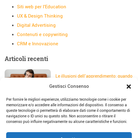
Siti web per l'Education
UX & Design Thinking
Digital Advertising
Contenuti e copywriting
CRM e Innovazione
Articoli recenti
Le illusioni dell’apprendimento: quando
gli studenti credono di aver capito
Gestisci Consenso
Data:
5 Agosto 2026
Per fornire le migliori esperienze, utilizziamo tecnologie come i cookie per
Il sito web della scuola: come
memorizzare e/o accedere alle informazioni del dispositivo. Il consenso a
trasformarlo in uno strumento di
queste tecnologie ci permetterà di elaborare dati come il comportamento di
storytelling e comunicazione
navigazione o ID unici su questo sito. Non acconsentire o ritirare il
Data:
28 Luglio 2026
consenso può influire negativamente su alcune caratteristiche e funzioni.
Place-based education: dalla teoria alla