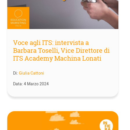
Voce agli ITS: intervista a
Barbara Toselli, Vice Direttore di
ITS Academy Machina Lonati
Di:
Giulia Cattoni
Data:
4 Marzo 2024