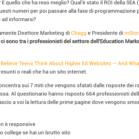
 E quello che ha reso meglio? Qual’è stato il ROI della SEA
 questi numeri per poi passare alla fase di programmazion
ad informarsi?
vamente Direttore Marketing di
Chegg
e Presidente di
mStone
ci sono tra i professionisti del settore dell’Education Marke
lieve Teens Think About Higher Ed Websites — And What
resunti o reali che ha un sito internet.
i concentra sui 7 miti che vengono sfatati dalle risposte dei 
stessa. Al questionario hanno risposto 664 professionisti de
Lascio a voi la lettura delle prime pagine dove vengono smon
non è responsive
o college se hai un brutto sito