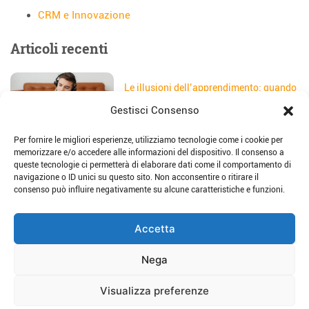
CRM e Innovazione
Articoli recenti
Le illusioni dell’apprendimento: quando
gli studenti credono di aver capito
Gestisci Consenso
Data:
5 Agosto 2026
Per fornire le migliori esperienze, utilizziamo tecnologie come i cookie per
Il sito web della scuola: come
memorizzare e/o accedere alle informazioni del dispositivo. Il consenso a
trasformarlo in uno strumento di
queste tecnologie ci permetterà di elaborare dati come il comportamento di
storytelling e comunicazione
navigazione o ID unici su questo sito. Non acconsentire o ritirare il
Data:
28 Luglio 2026
consenso può influire negativamente su alcune caratteristiche e funzioni.
Place-based education: dalla teoria alla
Accetta
pratica per imparare sul territorio
Data:
23 Luglio 2026
Nega
Visualizza preferenze