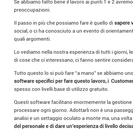
Se abbiamo fatto bene il lavoro ai punti 1 e 2 avremo 
preoccupazioni.
Il passo in più che possiamo fare è quello di
sapere 
social, o ci ha conosciuto a un evento di orientame
quali argomenti.
Lo vediamo nella nostra esperienza di tutti i giorni
di cose che ci interessano, ci fanno sentire conside
Tutto questo lo si può fare “a mano” se abbiamo un
software specifici per fare questo lavoro, i Custo
spesso con livelli base di utilizzo gratuito.
Questi software facilitano enormemente la gestione d
processare ogni giorno. Adottarli non è una passeggiat
analisi e un settaggio oculato a monte ma, una volta 
del personale e di dare un’esperienza di livello deci