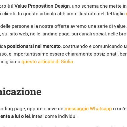
ro è il
Value Proposition Design
, uno schema che mette insi
 clienti. In questo articolo abbiamo illustrato nel dettaglio
 delle persone e la nostra offerta avremo una serie di value
, sul sito web, nelle landing page, sui canali social, nelle br
fica
posizionarsi nel mercato
, costruendo e comunicando
u
o, è importantissimo essere chiaramente posizionati, ben id
onsigliamo
questo articolo di Giulia
.
nicazione
 landing page, oppure riceve un
messaggio Whatsapp
o un’e
nte a lui o lei
, intesi come individui.