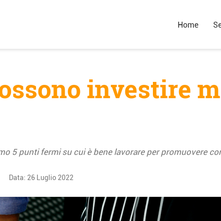
Home
Se
ossono investire m
o 5 punti fermi su cui è bene lavorare per promuovere con
Data:
26 Luglio 2022