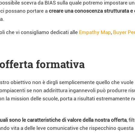
iù possibile scevra da BIAS sulla quale potremo impostare 
a, ci possano portare a
creare una conoscenza strutturata e c
a.
oli che vi consigliamo dedicati alle
Empathy Map
,
Buyer Pe
 offerta formativa
tro obiettivo non è dirgli semplicemente quello che vuole s
piacenti se non addirittura ingannevoli può produrre risultati
on la mission delle scuole, porta a risultati estremamente ne
ali sono le caratteristiche di valore della nostra offerta
, fi
dando vita a delle leve comunicative che rispecchino questa 