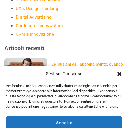
Siti web per l'Education
UX & Design Thinking
Digital Advertising
Contenuti e copywriting
CRM e Innovazione
Articoli recenti
Le illusioni dell’apprendimento: quando
gli studenti credono di aver capito
Gestisci Consenso
Data:
5 Agosto 2026
Per fornire le migliori esperienze, utilizziamo tecnologie come i cookie per
Il sito web della scuola: come
memorizzare e/o accedere alle informazioni del dispositivo. Il consenso a
trasformarlo in uno strumento di
queste tecnologie ci permetterà di elaborare dati come il comportamento di
storytelling e comunicazione
navigazione o ID unici su questo sito. Non acconsentire o ritirare il
Data:
28 Luglio 2026
consenso può influire negativamente su alcune caratteristiche e funzioni.
Place-based education: dalla teoria alla
Accetta
pratica per imparare sul territorio