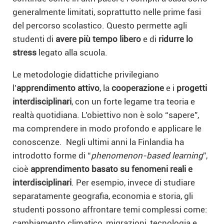
generalmente limitati, soprattutto nelle prime fasi
del percorso scolastico. Questo permette agli
studenti di
avere più tempo libero
e di
ridurre lo
stress
legato alla scuola.
Le metodologie didattiche privilegiano
l’
apprendimento attivo
, la
cooperazione
e i
progetti
interdisciplinari
, con un forte legame tra teoria e
realtà quotidiana. L’obiettivo non è solo “sapere”,
ma comprendere in modo profondo e applicare le
conoscenze. Negli ultimi anni la Finlandia ha
introdotto forme di “
phenomenon-based learning
”,
cioè
apprendimento basato su fenomeni reali e
interdisciplinari
. Per esempio, invece di studiare
separatamente geografia, economia e storia, gli
studenti possono affrontare temi complessi come:
cambiamento climatico, migrazioni, tecnologia e