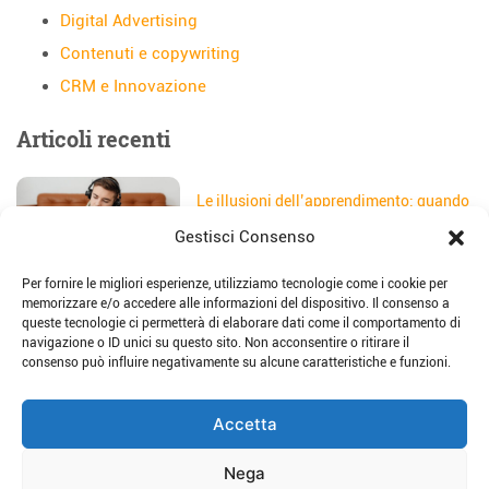
Digital Advertising
Contenuti e copywriting
CRM e Innovazione
Articoli recenti
Le illusioni dell’apprendimento: quando
gli studenti credono di aver capito
Gestisci Consenso
Data:
5 Agosto 2026
Per fornire le migliori esperienze, utilizziamo tecnologie come i cookie per
Il sito web della scuola: come
memorizzare e/o accedere alle informazioni del dispositivo. Il consenso a
trasformarlo in uno strumento di
queste tecnologie ci permetterà di elaborare dati come il comportamento di
storytelling e comunicazione
navigazione o ID unici su questo sito. Non acconsentire o ritirare il
Data:
28 Luglio 2026
consenso può influire negativamente su alcune caratteristiche e funzioni.
Place-based education: dalla teoria alla
Accetta
pratica per imparare sul territorio
Data:
23 Luglio 2026
Nega